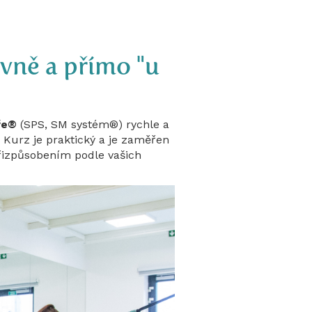
ivně a přímo "u
eře®
(SPS, SM systém®) rychle a
. Kurz je praktický a je zaměřen
přizpůsobením podle vašich