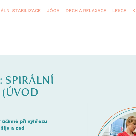
RÁLNÍ STABILIZACE
JÓGA
DECH A RELAXACE
LEKCE
K
 SPIRÁLNÍ
1 (ÚVOD
y účinné při výhřezu
 šíje a zad