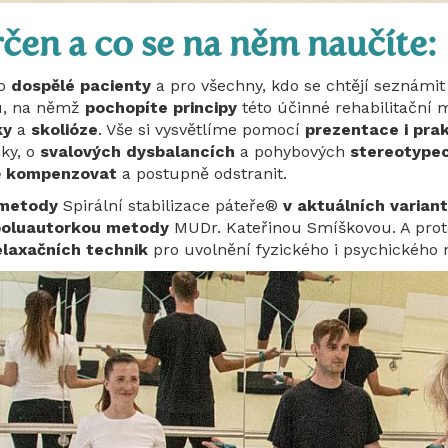
čen a co se na něm naučíte:
o
dospělé pacienty
a pro všechny, kdo se chtějí seznámit 
u, na němž
pochopíte principy
této účinné rehabilitační 
ky
a
skolióze
. Vše si vysvětlíme pomocí
prezentace i prak
ky, o
svalových dysbalancích
a pohybových
stereotype
ně kompenzovat
a postupně odstranit.
 metody
Spirální stabilizace páteře®
v aktuálních varian
poluautorkou metody
MUDr. Kateřinou Smíškovou. A proto
laxačních technik
pro uvolnění fyzického i psychického 