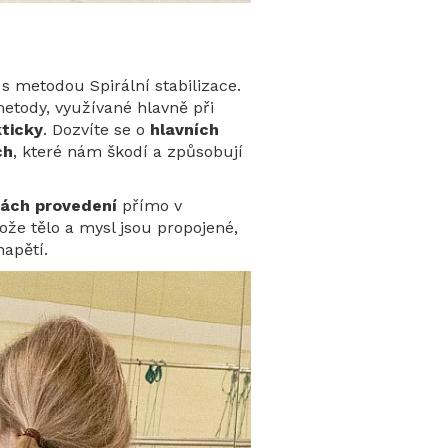
s metodou Spirální stabilizace.
metody, využívané hlavně při
ticky
. Dozvíte se o
hlavních
ch
, které nám škodí a způsobují
tách provedení
přímo v
že tělo a mysl jsou propojené,
napětí.