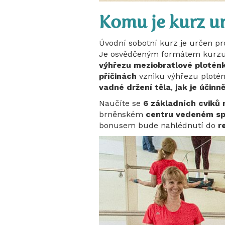
Komu je kurz ur
Úvodní sobotní kurz je určen pr
Je osvědčeným formátem kurz
výhřezu meziobratlové plotén
příčinách
vzniku výhřezu plotén
vadné držení těla
,
jak je účin
Naučíte se
6
základních cviků
brněnském
centru vedeném s
bonusem bude nahlédnutí do
re