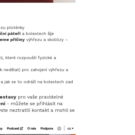
ezu ploténky
rční páteří
a bolestech šíje
eme příčiny
výhřezu a skoliózy –
 které rozpouští fyzické a
k nedělat) pro zahojení výhřezu a
 a jak se to odráží na bolestech zad
sestavy
pro vaše pravidelné
ení
- můžete se přihlásit na
yste neztratili kontakt a mohli se