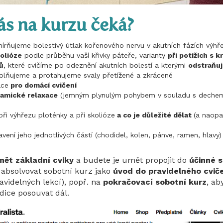
ás na kurzu čeká?
mírňujeme bolestivý útlak kořenového nervu v akutních fázích výhř
kolióze
podle průběhu vaší křivky páteře, varianty
při potížích s k
ů
, které cvičíme po odeznění akutních bolestí a kterými
odstraňuj
volňujeme a protahujeme svaly přetížené a zkrácené
ace
pro domácí cvičení
amické relaxace
(jemným plynulým pohybem v souladu s dechem),
ři výhřezu ploténky a při skolióze
a co je důležité dělat
(a naopa
vení jeho jednotlivých částí (chodidel, kolen, pánve, ramen, hlavy)
ět základní cviky
a budete je umět propojit do
účinné 
 absolvovat sobotní kurz jako
úvod do pravidelného cvič
avidelných lekcí), popř. na
pokračovací sobotní kurz
, ab
dice posouvat dál.