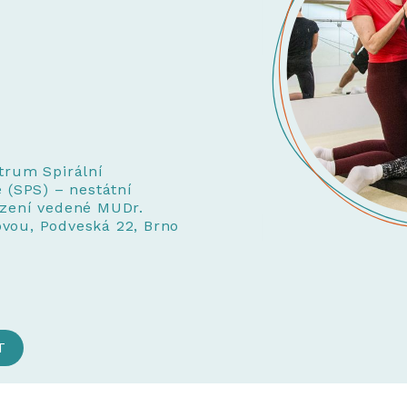
ntrum Spirální
e (SPS) – nestátní
ízení vedené MUDr.
vou, Podveská 22, Brno
T