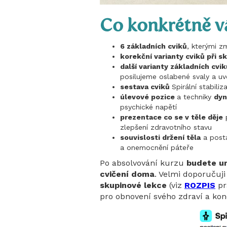
Co konkrétně v
6 základních cviků
, kterými z
korekční varianty cviků při s
další varianty základních cvik
posilujeme oslabené svaly a u
sestava cviků
Spirální stabiliz
úlevové pozice
a techniky
dyn
psychické napětí
prezentace co se v těle děje
p
zlepšení zdravotního stavu
souvislosti držení těla
a posta
a onemocnění páteře
Po absolvování kurzu
budete um
cvičení doma
. Velmi doporučuji
skupinové lekce
(viz
ROZPIS
pr
pro obnovení svého zdraví a kon