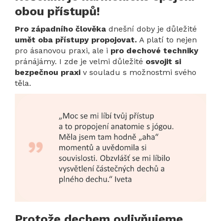
obou přístupů!
Pro západního člověka
dnešní doby je důležité
umět oba přístupy propojovat.
A platí to nejen
pro ásanovou praxi, ale i
pro dechové techniky
pránájámy. I zde je velmi důležité
osvojit si
bezpečnou praxi
v souladu s možnostmi svého
těla.
Protože dechem ovlivňujeme