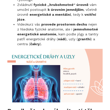
Zvládnutí
fyzické „hrubohmotné“ úrovně
vám
umožní postoupit
k úrovním jemnějším
, včetně
úrovně
energetické a mentální
, tedy k
vnitřní
józe
.
Videokurz vás
provede prostorem dechu
nejen
z hlediska fyzické anatomie, ale i
jemnohmotné
energetické anatomie,
kam podle jógy a tantry
patří energetické dráhy (
nádí
), uzly (
granthi
) a
centra (
čakry
).