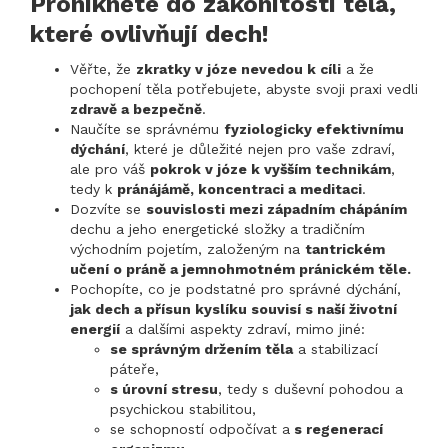
Pronikněte do zákonitostí těla,
které ovlivňují dech!
Věřte, že
zkratky v józe nevedou k cíli
a že
pochopení těla potřebujete, abyste svoji praxi vedli
zdravě a bezpečně
.
Naučíte se správnému
fyziologicky efektivnímu
dýchání
, které je důležité nejen pro vaše zdraví,
ale pro váš
pokrok v józe k vyšším technikám
,
tedy k
pránájámě, koncentraci a meditaci
.
Dozvíte se
souvislosti mezi západním chápáním
dechu a jeho energetické složky a
tradičním
východním pojetím, založeným na
tantrickém
učení o práně a jemnohmotném pránickém těle.
Pochopíte, co je podstatné pro správné dýchání,
jak dech a přísun kyslíku souvisí s naší životní
energií
a dalšími aspekty zdraví, mimo jiné:
se správným držením těla
a stabilizací
páteře,
s úrovní stresu
, tedy s duševní pohodou a
psychickou stabilitou,
se schopností odpočívat a
s regenerací