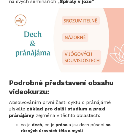
na svých seminářích „
Spirály v józe“
.
Podrobné představení obsahu
videokurzu:
Absolvováním první části cyklu o pránájámě
získáte
základ pro další studium a praxi
pránájámy
zejména v těchto oblastech:
co je
dech,
co je
prána
a jak dech působí
na
různých úrovních těla a mysli