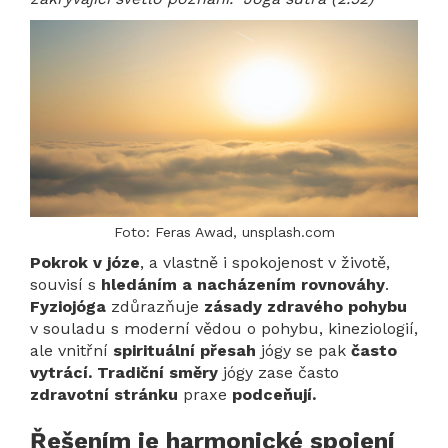
Foto: Feras Awad, unsplash.com
Pokrok v józe
, a vlastně i spokojenost v životě,
souvisí s
hledáním a nacházením rovnováhy
.
Fyziojóga
zdůrazňuje
zásady zdravého pohybu
v souladu s moderní vědou o pohybu,
kineziologií,
ale vnitřní
spirituální přesah
jógy se pak
často
vytrácí. Tradiční směry
jógy zase často
zdravotní stránku
praxe
podceňují.
Řešením je harmonické spojení