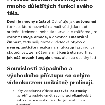
mnoho důležitých funkcí svého
těla.
Dech je mocný nástroj
. Ovlivňuje jak
autonomní
funkce, které nezávisí na naší vůli, jako např.
srdeční frekvenci nebo tlak krve, ale můžeme jím
ovlivnit i
svoje emoce,
a dokonce
i mentální
činnost
, tedy svůj mozek. Vědecké objevy o
neuroplasticitě mozku
nám ukazují fascinující
skutečnost, že můžeme mít
kontrolu
nad tím,
jak náš mozek funguje
dnes, ale i za desítky let!
Souvislosti západního a
východního přístupu se celým
videokurzem unikátně prolínají.
Díky videokurzu získáte
odpovědi na otázky
„proč“
a budete umět
svoji praxi
přizpůsobit
zákonitostem svého těla daným anatomií a
fyziologií.