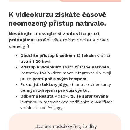
K videokurzu získáte časově
neomezený přístup natrvalo.
Neváhejte a osvojte si znalosti a praxi
pránájámy
, umění vědomého dechu a práce
s energií!
Obdržíte přístup k celkem
12 lekcím
v délce
trvaní
1:20 hod.
Přístup k videokurzu
vám zůstane
natrvalo
.
Poznatky tak budete moct integrovat do svojí
praxe
postupně a svým tempem
..
Pokud jste
lektory jógy,
stanou se videokurzy
cenným zdrojem i pro vaši výuku.
Odborná kvalita
videokurzu
je garantována
lektorkou s medicínským vzděláním a kvalifikací
v oblasti tradiční jógy.