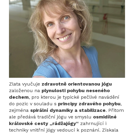
Zlata vyučuje
zdravotně orientovanou jógu
založenou na
plynulosti pohybu neseného
dechem
, pro kterou je typické pečlivé navádění
do pozic v souladu s
principy zdravého pohybu
,
zejména
spirální dynamiky a stabilizace
. Přitom
ale předává tradiční jógu ve smyslu
osmidílné
královské cesty „rádžajógy“
zahrnující i
techniky vnitřní jógy vedoucí k poznání. Získala