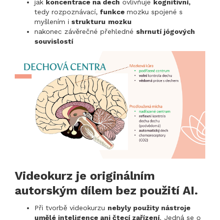
jak
koncentrace na dech
ovlivňuje
kognitivní,
tedy rozpoznávací,
funkce
mozku spojené s
myšlením i
strukturu
mozku
nakonec závěrečné přehledné
shrnutí jógových
souvislostí
Videokurz je originálním
autorským dílem bez použití AI.
Při tvorbě videokurzu
nebyly použity nástroje
umělé inteligence ani čtecí zařízení
. Jedná se o