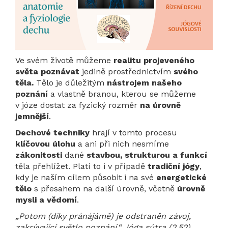
Ve svém životě můžeme
realitu projeveného
světa poznávat
jedině prostřednictvím
svého
těla.
Tělo je důležitým
nástrojem našeho
poznání
a vlastně branou, kterou se můžeme
v józe dostat za fyzický rozměr
na úrovně
jemnější
.
Dechové techniky
hrají v tomto procesu
klíčovou úlohu
a ani při nich nesmíme
zákonitosti
dané
stavbou, strukturou a funkcí
těla přehlížet. Platí to i v případě
tradiční jógy
,
kdy je naším cílem působit i na své
energetické
tělo
s přesahem na další úrovně, včetně
úrovně
mysli a vědomí
.
„Potom (díky pránájámě) je odstraněn závoj,
zakrývající světlo poznání.“ Jóga sútra (2.52)