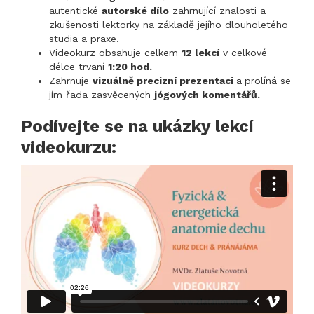
autentické
autorské dílo
zahrnující znalosti a
zkušenosti lektorky na základě jejího dlouholetého
studia a praxe.
Videokurz obsahuje celkem
12 lekcí
v celkové
délce trvaní
1:20 hod.
Zahrnuje
vizuálně precizní prezentaci
a
prolíná se
jím řada zasvěcených
jógových komentářů.
Podívejte se na ukázky lekcí
videokurzu: