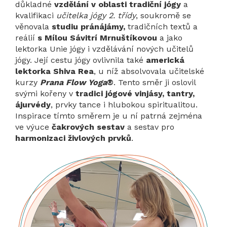
důkladné
vzdělání v oblasti tradiční jógy
a
kvalifikaci
učitelka jógy 2. třídy
, soukromě se
věnovala
studiu pránájámy,
tradičních textů a
reálií
s Mílou Sávitrí Mrnuštíkovou
a jako
lektorka Unie jógy i vzdělávání nových učitelů
jógy. Její cestu jógy ovlivnila také
americká
lektorka Shiva Rea
, u níž absolvovala učitelské
kurzy
Prana Flow Yoga
®
. Tento směr ji oslovil
svými kořeny v
tradici jógové vinjásy, tantry,
ájurvédy
, prvky tance i hlubokou spiritualitou.
Inspirace tímto směrem je u ní patrná zejména
ve výuce
čakrových sestav
a sestav pro
harmonizaci živlových prvků
.