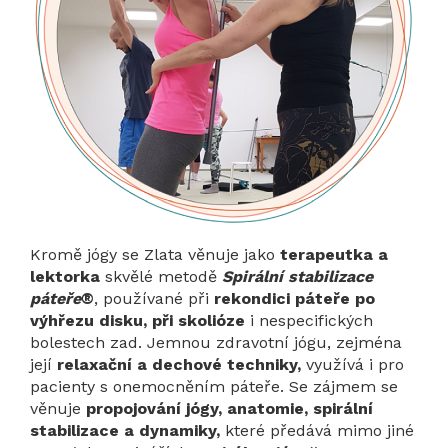
Kromě jógy se Zlata věnuje jako
terapeutka a
lektorka
skvělé metodě
Spirální stabilizace
páteře
®
, používané při
rekondici páteře po
výhřezu disku, při skolióze
i nespecifických
bolestech zad. Jemnou zdravotní jógu, zejména
její
relaxační a dechové techniky,
využívá i pro
pacienty s onemocněním páteře. Se zájmem se
věnuje
propojování
jógy, anatomie, spirální
stabilizace a dynamiky,
které předává mimo jiné