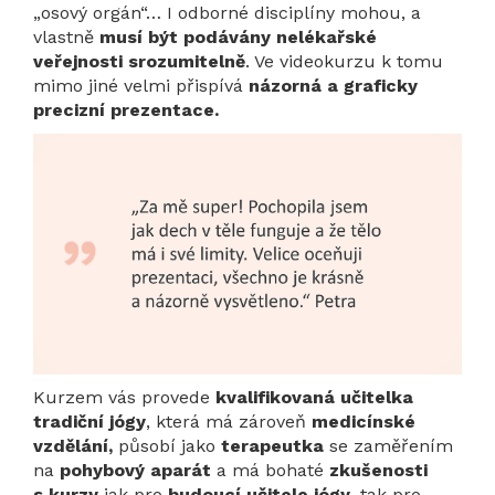
„osový orgán“… I odborné disciplíny mohou, a
vlastně
musí být podávány nelékařské
veřejnosti srozumitelně
. Ve videokurzu k tomu
mimo jiné velmi přispívá
názorná a graficky
precizní prezentace.
Kurzem vás provede
kvalifikovaná učitelka
tradiční jógy
, která má zároveň
medicínské
vzdělání,
působí jako
terapeutka
se zaměřením
na
pohybový aparát
a má bohaté
zkušenosti
s kurzy
jak pro
budoucí učitele jógy
, tak pro