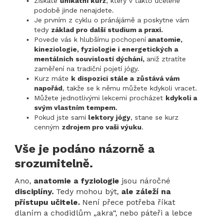
Získáte
unikátní kurz
, který v takto ucelené
podobě jinde nenajdete.
Je prvním z cyklu o pránájámě a poskytne vám
tedy
základ pro další studium a praxi.
Povede vás k hlubšímu pochopení
anatomie,
kineziologie, fyziologie i energetických a
mentálních souvislostí dýchání,
aniž ztratíte
zaměření na tradiční pojetí jógy.
Kurz máte
k dispozici stále a
zůstává vám
napořád
, takže se k němu můžete kdykoli vracet.
Můžete jednotlivými lekcemi procházet
kdykoli a
svým vlastním tempem.
Pokud jste sami
lektory jógy
, stane se kurz
cenným
zdrojem pro vaši výuku
.
Vše je podáno názorně a
srozumitelně.
Ano,
anatomie a fyziologie
jsou náročné
disciplíny.
Tedy mohou být,
ale
záleží na
přístupu učitele.
Není přece potřeba říkat
dlaním a chodidlům „akra“, nebo páteři a lebce