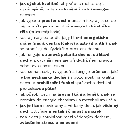
jak dýchat kvalitně
, aby vůbec mohlo dojít
k pránájámě, tedy k
ovlivnění životní energie
dechem
jak vypadá
prostor dechu
anatomicky a jak se do
něj promítá jemnohmotná
energetická složka
těla
(pránamájakóša)
kde a jaké jsou podle jógy hlavní
energetické
dráhy (nádí), centra (čakry) a uzly (granthi)
a jak
se promítají do fyzického prostoru dechu
jak funguje
stranová
polarita dechu, střídavé
dechy
a ovlivnění energie při dýchání jen pravou
nebo levou nosní dírkou
kde se nachází, jak vypadá a funguje
bránice
a jaká
je
biomechanika dýchání
s pozorností na kvalitu
dechu a
stabilizační funkci
správného dýchání
pro zdravou páteř
jak působí dech na
úrovni tkání a buněk
a jak se
promítá do energie chemismu a metabolismu těla
jak je řízen
nevědomý a vědomý dech
,
jak
vědomý
dech
ovlivňuje
mentální činnost a mozek
zda existují souvislosti mezi vědomým dechem,
zvládáním stresu a emocemi